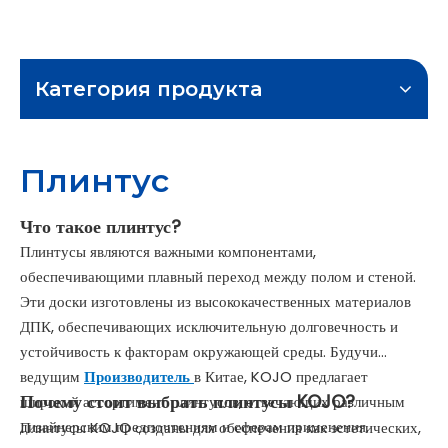
Категория продукта
Плинтус
Что такое плинтус?
Плинтусы являются важными компонентами,
обеспечивающими плавный переход между полом и стеной.
Эти доски изготовлены из высококачественных материалов
ДПК, обеспечивающих исключительную долговечность и
устойчивость к факторам окружающей среды. Будучи
ведущим
Производитель
в Китае, KOJO предлагает
Почему стоит выбрать плинтусы KOJO?
широкий ассортимент плинтусов, отвечающих различным
дизайнерским предпочтениям и сферам применения.
Плинтусы KOJO созданы для обеспечения как эстетических,