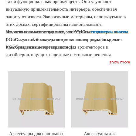
так и функциональных преимуществ. Они улучшают
визуальную привлекательность интерьера, обеспечивая
защиту от износа. Экологичные материалы, используемые в
этих досках, сертифицированы национальными
экологическими стандартами, что отражает приверженность
Изучите возможности плинтусов KOJO и
свяжитесь с нами
KOJO к устойчивому развитию и инновациям. Это делает
, чтобы узнать больше о том, как наша продукция может
KOJO надежным поставщиком для архитекторов и
преобразить ваше пространство!
дизайнеров, ищущих надежные и стильные решения.
show more
Аксессуары для напольных
Аксессуары для