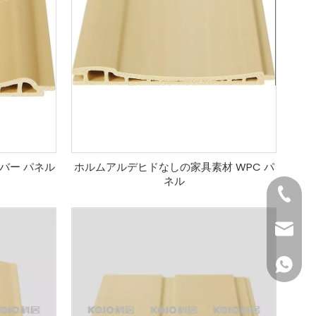
バー パネル
ホルムアルデヒドなしの家具素材 WPC パ
ネル
+86- 1
+86-57
info@ko
+86 15